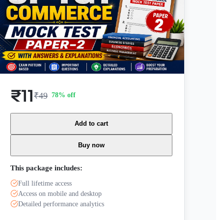
₹11
₹49
78
% off
Add to cart
Buy now
This package includes:
Full lifetime access
Access on mobile and desktop
Detailed performance analytics