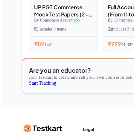
UP PGT Commerce
Full Acco
Mock Test Papers (2-
(From 11 t
By
Comsphere Academy
By
Comsphere
9)
Includes
9
items
Includes
3
it
₹89
₹999
₹441
₹1,397
Are you an educator?
Join Testkart to create and sell your own courses, mock t
Start Teaching
Legal