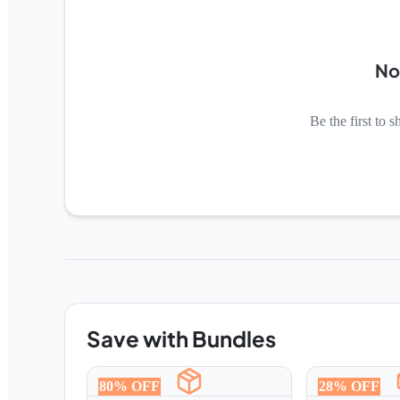
No
Be the first to s
Save with Bundles
80
% OFF
28
% OFF