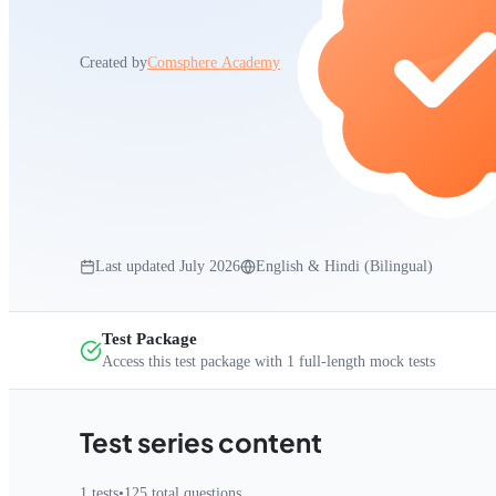
Created by
Comsphere Academy
Last updated
July 2026
English & Hindi (Bilingual)
Test Package
Access this test package with
1
full-length mock tests
Test series content
1
tests
•
125
total questions