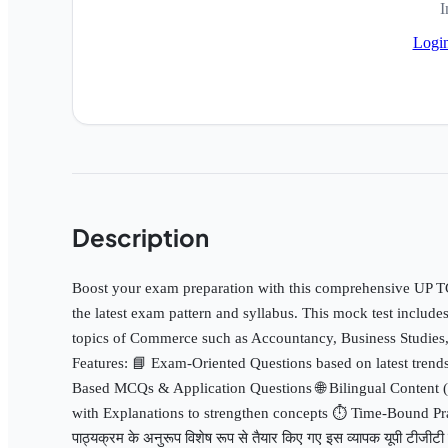
I
Logi
Description
Boost your exam preparation with this comprehensive UP 
the latest exam pattern and syllabus. This mock test include
topics of Commerce such as Accountancy, Business Studies, 
Features: 📘 Exam-Oriented Questions based on latest trend
Based MCQs & Application Questions 🌐 Bilingual Content (
with Explanations to strengthen concepts ⏱️ Time-Bound Prac
पाठ्यक्रम के अनुरूप विशेष रूप से तैयार किए गए इस व्यापक यूपी टीजीटी 