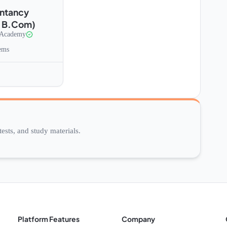
untancy
o B.Com)
 Academy
ems
ests, and study materials.
Platform Features
Company